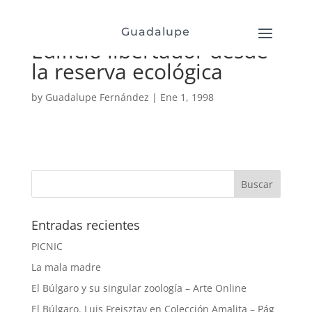
Guadalupe
Edificio libertador desde
la reserva ecológica
by
Guadalupe Fernández
|
Ene 1, 1998
Entradas recientes
PICNIC
La mala madre
El Búlgaro y su singular zoología – Arte Online
El Búlgaro. Luis Freisztav en Colección Amalita – Pág