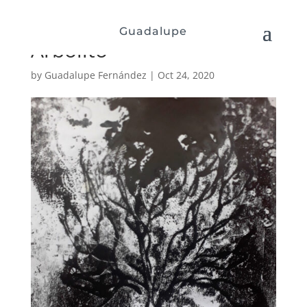
Guadalupe
Arbolito
by
Guadalupe Fernández
|
Oct 24, 2020